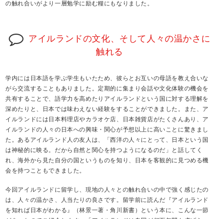
の触れ合いがより一層勉学に励む糧にもなりました。
アイルランドの文化、そして人々の温かさに
触れる
学内には日本語を学ぶ学生もいたため、彼らとお互いの母語を教え合いな
がら交流することもありました。定期的に集まり会話や文化体験の機会を
共有することで、語学力を高めたりアイルランドという国に対する理解を
深めたりと、日本では味わえない経験をすることができました。また、ア
イルランドには日本料理店やカラオケ店、日本雑貨店がたくさんあり、ア
イルランドの人々の日本への興味・関心が予想以上に高いことに驚きまし
た。あるアイルランド人の友人は、「西洋の人々にとって、日本という国
は神秘的に映る。だから自然と関心を持つようになるのだ」と話してく
れ、海外から見た自分の国というものを知り、日本を客観的に見つめる機
会を持つこともできました。
今回アイルランドに留学し、現地の人々との触れ合いの中で強く感じたの
は、人々の温かさ、人当たりの良さです。留学前に読んだ『アイルランド
を知れば日本がわかる』（林景一著・角川新書）という本に、こんな一節