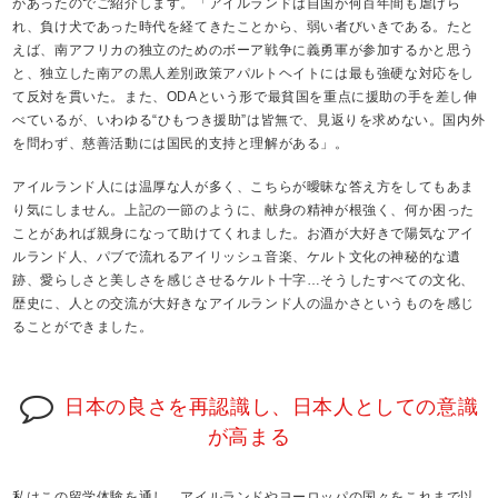
があったのでご紹介します。「アイルランドは自国が何百年間も虐げら
れ、負け犬であった時代を経てきたことから、弱い者びいきである。たと
えば、南アフリカの独立のためのボーア戦争に義勇軍が参加するかと思う
と、独立した南アの黒人差別政策アパルトヘイトには最も強硬な対応をし
て反対を貫いた。また、ODAという形で最貧国を重点に援助の手を差し伸
べているが、いわゆる“ひもつき援助”は皆無で、見返りを求めない。国内外
を問わず、慈善活動には国民的支持と理解がある」。
アイルランド人には温厚な人が多く、こちらが曖昧な答え方をしてもあま
り気にしません。上記の一節のように、献身の精神が根強く、何か困った
ことがあれば親身になって助けてくれました。お酒が大好きで陽気なアイ
ルランド人、パブで流れるアイリッシュ音楽、ケルト文化の神秘的な遺
跡、愛らしさと美しさを感じさせるケルト十字…そうしたすべての文化、
歴史に、人との交流が大好きなアイルランド人の温かさというものを感じ
ることができました。
日本の良さを再認識し、日本人としての意識
が高まる
私はこの留学体験を通し、アイルランドやヨーロッパの国々をこれまで以