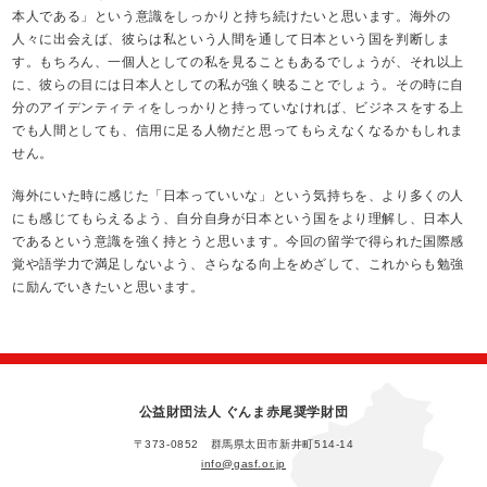
本人である」という意識をしっかりと持ち続けたいと思います。海外の
人々に出会えば、彼らは私という人間を通して日本という国を判断しま
す。もちろん、一個人としての私を見ることもあるでしょうが、それ以上
に、彼らの目には日本人としての私が強く映ることでしょう。その時に自
分のアイデンティティをしっかりと持っていなければ、ビジネスをする上
でも人間としても、信用に足る人物だと思ってもらえなくなるかもしれま
せん。
海外にいた時に感じた「日本っていいな」という気持ちを、より多くの人
にも感じてもらえるよう、自分自身が日本という国をより理解し、日本人
であるという意識を強く持とうと思います。今回の留学で得られた国際感
覚や語学力で満足しないよう、さらなる向上をめざして、これからも勉強
に励んでいきたいと思います。
公益財団法人 ぐんま赤尾奨学財団
〒373-0852 群馬県太田市新井町514-14
info@gasf.or.jp