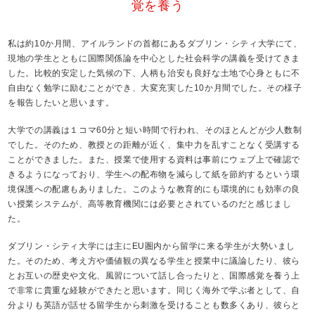
覚を養う
私は約10か月間、アイルランドの首都にあるダブリン・シティ大学にて、
現地の学生とともに国際関係論を中心とした社会科学の講義を受けてきま
した。比較的安定した気候の下、人柄も治安も良好な土地で心身ともに不
自由なく勉学に励むことができ、大変充実した10か月間でした。その様子
を報告したいと思います。
大学での講義は１コマ60分と短い時間で行われ、そのほとんどが少人数制
でした。そのため、教授との距離が近く、集中力を乱すことなく受講する
ことができました。また、授業で使用する資料は事前にウェブ上で確認で
きるようになっており、学生への配布物を減らして紙を節約するという環
境保護への配慮もありました。このような教育的にも環境的にも効率の良
い授業システムが、高等教育機関には必要とされているのだと感じまし
た。
ダブリン・シティ大学には主にEU圏内から留学に来る学生が大勢いまし
た。そのため、考え方や価値観の異なる学生と授業中に議論したり、彼ら
とお互いの歴史や文化、風習について話し合ったりと、国際感覚を養う上
で非常に貴重な経験ができたと思います。同じく海外で学ぶ者として、自
分よりも英語が話せる留学生から刺激を受けることも数多くあり、彼らと